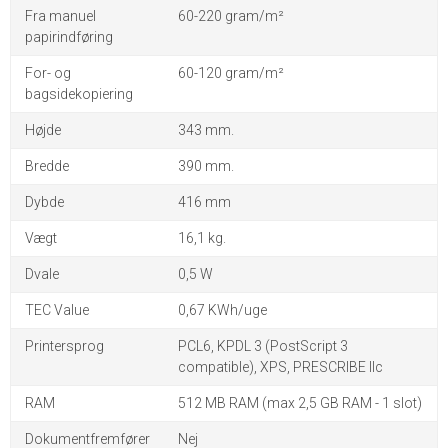
Fra manuel
60-220 gram/m²
papirindføring
For- og
60-120 gram/m²
bagsidekopiering
Højde
343 mm.
Bredde
390 mm.
Dybde
416 mm
Vægt
16,1 kg.
Dvale
0,5 W
TEC Value
0,67 KWh/uge
Printersprog
PCL6, KPDL 3 (PostScript 3
compatible), XPS, PRESCRIBE llc
RAM
512 MB RAM (max 2,5 GB RAM - 1 slot)
Dokumentfremfører
Nej