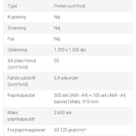
Type
Printer sort/hvid
Kopiering
Nej
Scanning
Nej
Fax
Nej
Opløsning
1.200 x 1.200 dpi
A4 sider/minut
50
(sort/hvid)
Første udskrift
5,4 sekunder
(sort/hvid)
Papirkapacitet
500 ark (A6R - A4) + 100 ark (A6R - A4,
banner) Maks. 915 mm.
Maks.
2.600 ark
papirkapacitet
Fra papirmagasiner
60-120 gram/m²