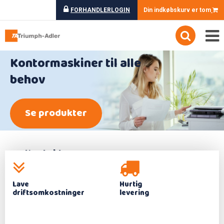
FORHANDLERLOGIN
Din indkøbskurv er tom
Kontormaskiner til alle
behov
Se produkter
Kontakt os
Lave
Hurtig
driftsomkostninger
levering