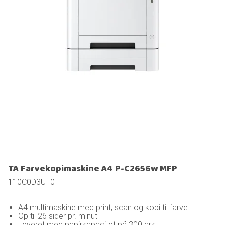
TA Farvekopimaskine A4 P-C2656w MFP
110C0D3UT0
A4 multimaskine med print, scan og kopi til farve
Op til 26 sider pr. minut
Leveret med papirkapacitet på 300 ark