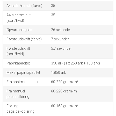
A4 sider/minut (farve)
35
A4 sider/minut
35
(sort/hvid)
Opvarmningstid
26 sekunder
Første udskrift (farve)
7 sekunder
Første udskrift
5,7 sekunder
(sort/hvid)
Papirkapacitet
350 ark (1 x 250 ark + 100 ark)
Maks. papirkapacitet
1.850 ark
Fra papirmagasiner
60-220 gram/m²
Fra manuel
60-220 gram/m²
papirindføring
For- og
60-163 gram/m²
bagsidekopiering