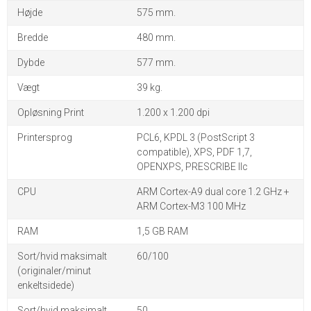
Højde
575 mm.
Bredde
480 mm.
Dybde
577 mm.
Vægt
39 kg.
Opløsning Print
1.200 x 1.200 dpi
Printersprog
PCL6, KPDL 3 (PostScript 3
compatible), XPS, PDF 1,7,
OPENXPS, PRESCRIBE llc
CPU
ARM Cortex-A9 dual core 1.2 GHz +
ARM Cortex-M3 100 MHz
RAM
1,5 GB RAM
Sort/hvid maksimalt
60/100
(originaler/minut
enkeltsidede)
Sort/hvid maksimalt
50